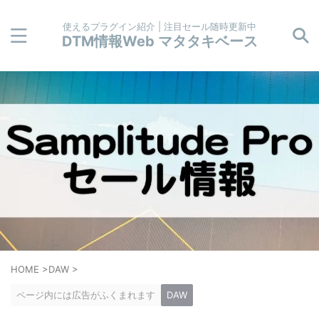
使えるプラグイン紹介 | 注目セール随時更新中
DTM情報Web マタタキベース
HOME
>
DAW
>
ページ内には広告がふくまれます
DAW