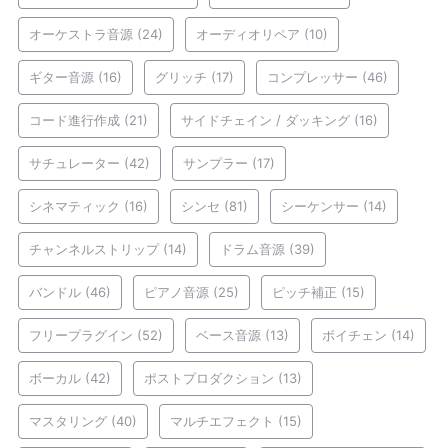
オーケストラ音源
(24)
オーディオリペア
(10)
ギター音源
(16)
グリッチ
(17)
コンプレッサー
(46)
コード進行作成
(21)
サイドチェイン / ダッキング
(16)
サチュレーター
(42)
サンプラー
(17)
シネマティック
(16)
シンセ
(81)
シーケンサー
(14)
チャンネルストリップ
(14)
ドラム音源
(39)
バンドル
(46)
ピアノ音源
(25)
ピッチ補正
(15)
フリープラグイン
(52)
ベース音源
(13)
ボイチェン
(14)
ボーカル
(42)
ポストプロダクション
(13)
マスタリング
(40)
マルチエフェクト
(15)