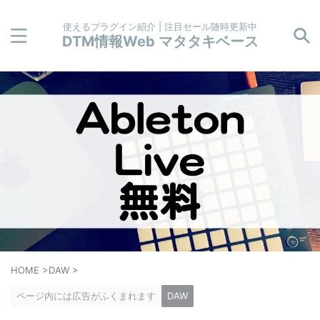
使えるプラグイン紹介 | 注目セール随時更新中
DTM情報Web マタタキベース
HOME
>
DAW
>
ページ内には広告がふくまれます
DAW