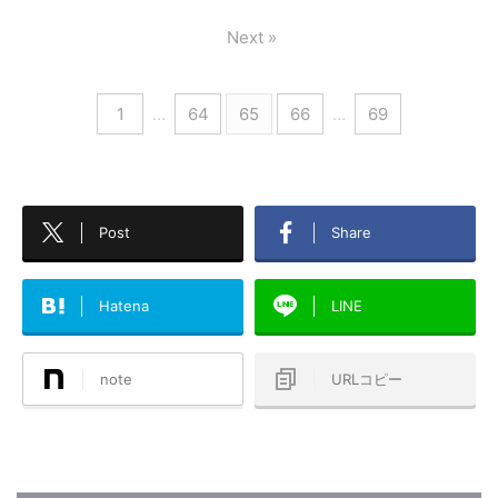
Next »
1
…
64
65
66
…
69
Post
Share
Hatena
LINE
note
URLコピー