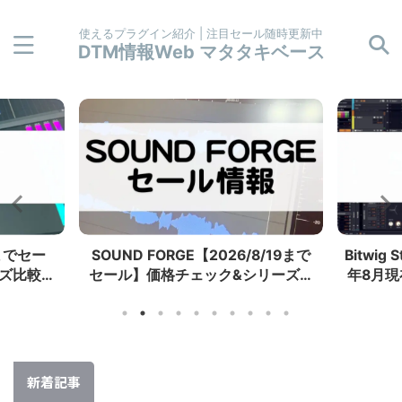
使えるプラグイン紹介 | 注目セール随時更新中
DTM情報Web マタタキベース
9までセー
SOUND FORGE【2026/8/19まで
Bitwig
ズ比較ま
セール】価格チェック&シリーズ比
年8月
の違いも】
較まとめ
購入方法
新着記事