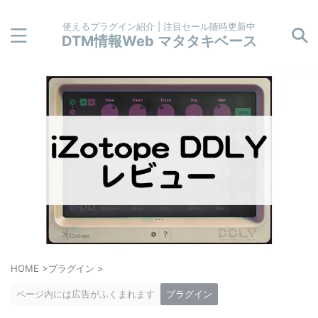
使えるプラグイン紹介 | 注目セール随時更新中
DTM情報Web マタタキベース
HOME
>
プラグイン
>
ページ内には広告がふくまれます
プラグイン