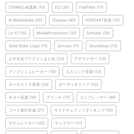
DTM初心者講座
(10)
EQ
(35)
FabFilter
(11)
IK Multimedia
(20)
iZotope
(40)
KONTAKT音源
(37)
Lo-Fi
(15)
MeldaProduction
(10)
Softube
(10)
Solid State Logic
(11)
Sonnox
(11)
Soundtoys
(13)
おすすめプラグインまとめ
(23)
アナライザー
(13)
アンプシミュレーター
(10)
エスニック音源
(13)
オーケストラ音源
(24)
オーディオリペア
(10)
ギター音源
(16)
グリッチ
(17)
コンプレッサー
(46)
コード進行作成
(21)
サイドチェイン / ダッキング
(16)
サチュレーター
(42)
サンプラー
(17)