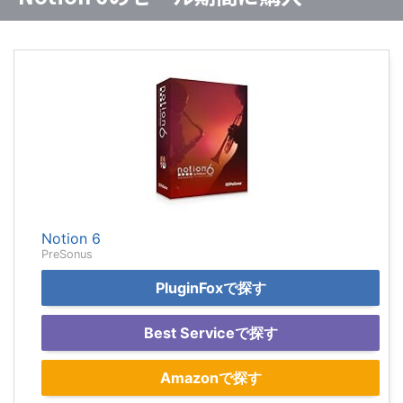
Notion 6
PreSonus
PluginFoxで探す
Best Serviceで探す
Amazonで探す