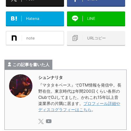
Hatena
LINE
note
URLコピー
この記事を書いた人
シュンナリタ
『マタタキベース』でDTM情報を発信中。長
野在住。東京時代は年間200日くらい各所の
ClubでDJしてました。かれこれ15年以上音
楽業界の片隅に居ます。
プロフィール詳細や
ディスコグラフィーはこちら
。