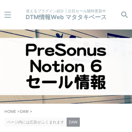
使えるプラグイン紹介 | 注目セール随時更新中
DTM情報Web マタタキベース
HOME
>
DAW
>
ページ内には広告がふくまれます
DAW