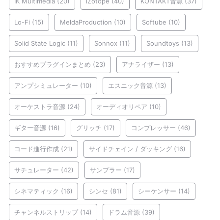
IK Multimedia
(20)
iZotope
(40)
KONTAKT音源
(37)
Lo-Fi
(15)
MeldaProduction
(10)
Softube
(10)
Solid State Logic
(11)
Sonnox
(11)
Soundtoys
(13)
おすすめプラグインまとめ
(23)
アナライザー
(13)
アンプシミュレーター
(10)
エスニック音源
(13)
オーケストラ音源
(24)
オーディオリペア
(10)
ギター音源
(16)
グリッチ
(17)
コンプレッサー
(46)
コード進行作成
(21)
サイドチェイン / ダッキング
(16)
サチュレーター
(42)
サンプラー
(17)
シネマティック
(16)
シンセ
(81)
シーケンサー
(14)
チャンネルストリップ
(14)
ドラム音源
(39)