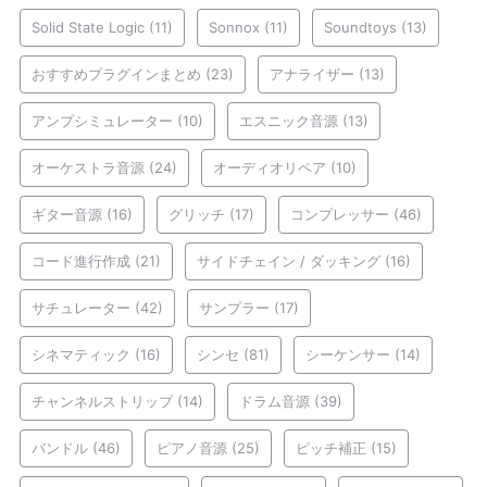
Solid State Logic
(11)
Sonnox
(11)
Soundtoys
(13)
おすすめプラグインまとめ
(23)
アナライザー
(13)
アンプシミュレーター
(10)
エスニック音源
(13)
オーケストラ音源
(24)
オーディオリペア
(10)
ギター音源
(16)
グリッチ
(17)
コンプレッサー
(46)
コード進行作成
(21)
サイドチェイン / ダッキング
(16)
サチュレーター
(42)
サンプラー
(17)
シネマティック
(16)
シンセ
(81)
シーケンサー
(14)
チャンネルストリップ
(14)
ドラム音源
(39)
バンドル
(46)
ピアノ音源
(25)
ピッチ補正
(15)