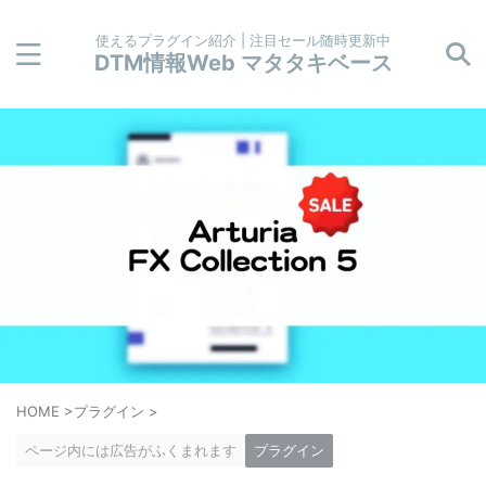
使えるプラグイン紹介 | 注目セール随時更新中
DTM情報Web マタタキベース
HOME
>
プラグイン
>
ページ内には広告がふくまれます
プラグイン