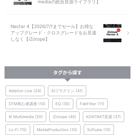
mediaの総合音源ライブラリ】
Nectar 4【2026/7/1までセール】お得な
アップグレード・クロスグレードをお見逃
しなく【iZotope】
タグから探す
Ableton Live
(24)
AIプラグイン
(41)
DTM初心者講座
(10)
EQ
(35)
FabFilter
(11)
IK Multimedia
(20)
iZotope
(40)
KONTAKT音源
(37)
Lo-Fi
(15)
MeldaProduction
(10)
Softube
(10)