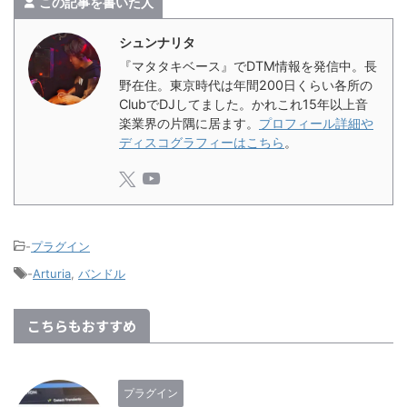
この記事を書いた人
シュンナリタ
『マタタキベース』でDTM情報を発信中。長
野在住。東京時代は年間200日くらい各所の
ClubでDJしてました。かれこれ15年以上音
楽業界の片隅に居ます。
プロフィール詳細や
ディスコグラフィーはこちら
。
-
プラグイン
-
Arturia
,
バンドル
こちらもおすすめ
プラグイン