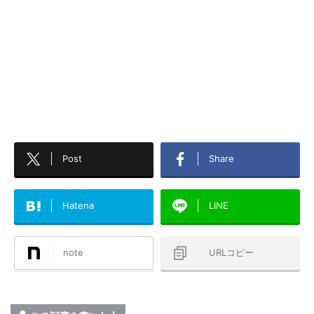
Post
Share
Hatena
LINE
note
URLコピー