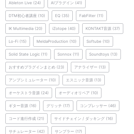
Ableton Live
(24)
AIプラグイン
(41)
DTM初心者講座
(10)
EQ
(35)
FabFilter
(11)
IK Multimedia
(20)
iZotope
(40)
KONTAKT音源
(37)
Lo-Fi
(15)
MeldaProduction
(10)
Softube
(10)
Solid State Logic
(11)
Sonnox
(11)
Soundtoys
(13)
おすすめプラグインまとめ
(23)
アナライザー
(13)
アンプシミュレーター
(10)
エスニック音源
(13)
オーケストラ音源
(24)
オーディオリペア
(10)
ギター音源
(16)
グリッチ
(17)
コンプレッサー
(46)
コード進行作成
(21)
サイドチェイン / ダッキング
(16)
サチュレーター
(42)
サンプラー
(17)