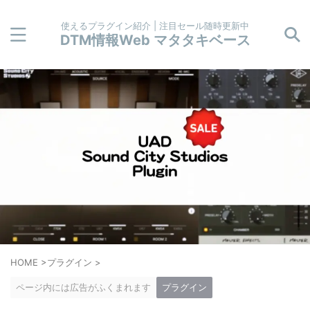
使えるプラグイン紹介 | 注目セール随時更新中
DTM情報Web マタタキベース
HOME
>
プラグイン
>
ページ内には広告がふくまれます
プラグイン