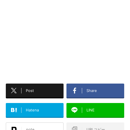
Post
Share
Hatena
LINE
note
URLコピー