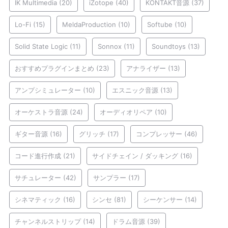
IK Multimedia
(20)
iZotope
(40)
KONTAKT音源
(37)
Lo-Fi
(15)
MeldaProduction
(10)
Softube
(10)
Solid State Logic
(11)
Sonnox
(11)
Soundtoys
(13)
おすすめプラグインまとめ
(23)
アナライザー
(13)
アンプシミュレーター
(10)
エスニック音源
(13)
オーケストラ音源
(24)
オーディオリペア
(10)
ギター音源
(16)
グリッチ
(17)
コンプレッサー
(46)
コード進行作成
(21)
サイドチェイン / ダッキング
(16)
サチュレーター
(42)
サンプラー
(17)
シネマティック
(16)
シンセ
(81)
シーケンサー
(14)
チャンネルストリップ
(14)
ドラム音源
(39)