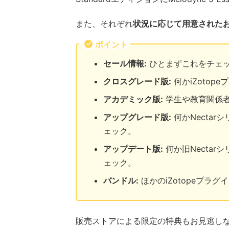
また、それぞれ
状況に応じて用意された
ポイント
セール情報:
ひとまずこれをチェ
クロスグレード版:
何かiZoto
アカデミック版:
学生や教育関係
アップグレード版:
何かNecta
ェック。
アップデート版:
何か旧Necta
ェック。
バンドル:
ほかのiZotopeプラ
販売ストアによる限定の特典もお見逃し