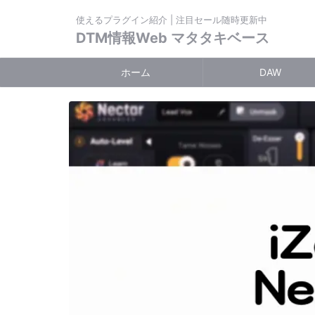
使えるプラグイン紹介 | 注目セール随時更新中
DTM情報Web マタタキベース
ホーム
DAW