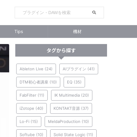
Tips
機材
タグから探す
Ableton Live
(24)
AIプラグイン
(41)
DTM初心者講座
(10)
EQ
(35)
FabFilter
(11)
IK Multimedia
(20)
iZotope
(40)
KONTAKT音源
(37)
Lo-Fi
(15)
MeldaProduction
(10)
Softube
(10)
Solid State Logic
(11)