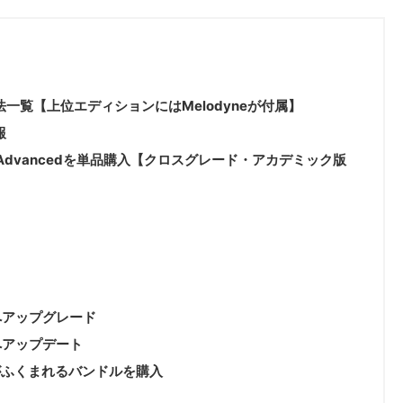
方法一覧【上位エディションにはMelodyneが付属】
報
ndard・Advancedを単品購入【クロスグレード・アカデミック版
cedへアップグレード
cedへアップデート
ncedがふくまれるバンドルを購入