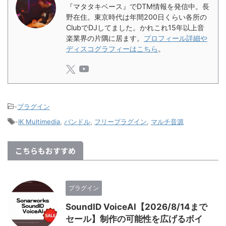
『マタタキベース』でDTM情報を発信中。長
野在住。東京時代は年間200日くらい各所の
ClubでDJしてました。かれこれ15年以上音
楽業界の片隅に居ます。
プロフィール詳細や
ディスコグラフィーはこちら
。
-
プラグイン
-
IK Multimedia
,
バンドル
,
フリープラグイン
,
マルチ音源
こちらもおすすめ
プラグイン
SoundID VoiceAI【2026/8/14まで
セール】制作の可能性を広げるボイ