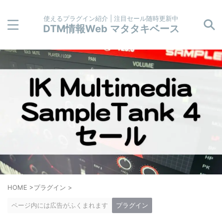
使えるプラグイン紹介 | 注目セール随時更新中
DTM情報Web マタタキベース
HOME
>
プラグイン
>
ページ内には広告がふくまれます
プラグイン