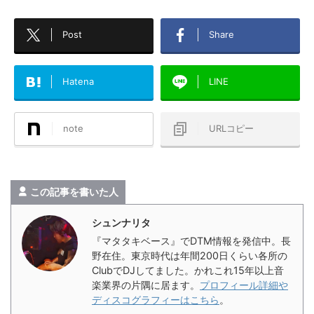
Post
Share
Hatena
LINE
note
URLコピー
この記事を書いた人
シュンナリタ
『マタタキベース』でDTM情報を発信中。長
野在住。東京時代は年間200日くらい各所の
ClubでDJしてました。かれこれ15年以上音
楽業界の片隅に居ます。
プロフィール詳細や
ディスコグラフィーはこちら
。