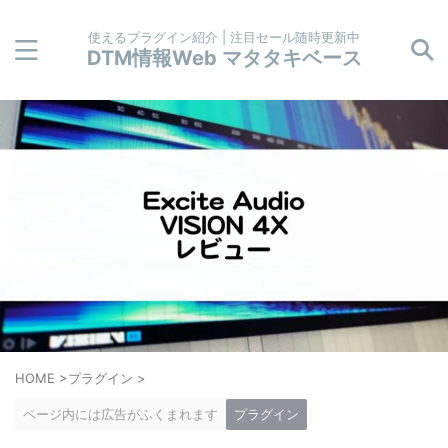
使えるプラグイン紹介 | 注目セール随時更新中
DTM情報Web マタタキベース
HOME
>
プラグイン
>
ページ内には広告がふくまれます
プラグイン