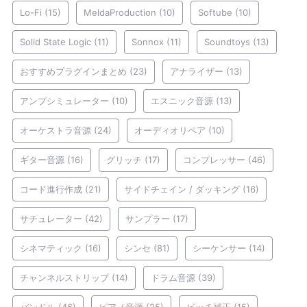
Lo-Fi
(15)
MeldaProduction
(10)
Softube
(10)
Solid State Logic
(11)
Sonnox
(11)
Soundtoys
(13)
おすすめプラグインまとめ
(23)
アナライザー
(13)
アンプシミュレーター
(10)
エスニック音源
(13)
オーケストラ音源
(24)
オーディオリペア
(10)
ギター音源
(16)
グリッチ
(17)
コンプレッサー
(46)
コード進行作成
(21)
サイドチェイン / ダッキング
(16)
サチュレーター
(42)
サンプラー
(17)
シネマティック
(16)
シンセ
(81)
シーケンサー
(14)
チャンネルストリップ
(14)
ドラム音源
(39)