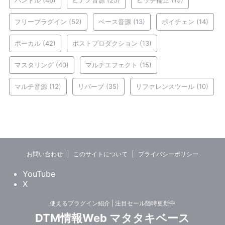
バンドル
(46)
ピアノ音源
(25)
ピッチ補正
(15)
フリープラグイン
(52)
ベース音源
(13)
ボイチェン
(14)
ボーカル
(42)
ポストプロダクション
(13)
マスタリング
(40)
マルチエフェクト
(15)
マルチ音源
(12)
リバーブ
(35)
リファレンスツール
(10)
お問い合わせ
このサイトについて
プライバシーポリシー
YouTube
X
使えるプラグイン紹介 | 注目セール随時更新中
DTM情報Web マタタキベース