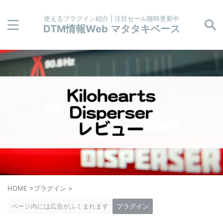
使えるプラグイン紹介 | 注目セール随時更新中
DTM情報Web マタタキベース
HOME
>
プラグイン
>
ページ内には広告がふくまれます
プラグイン