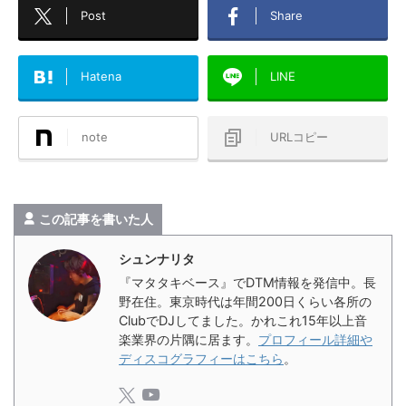
Post
Share
Hatena
LINE
note
URLコピー
この記事を書いた人
シュンナリタ
『マタタキベース』でDTM情報を発信中。長
野在住。東京時代は年間200日くらい各所の
ClubでDJしてました。かれこれ15年以上音
楽業界の片隅に居ます。
プロフィール詳細や
ディスコグラフィーはこちら
。