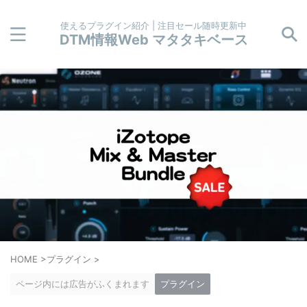
使えるプラグイン紹介 | 注目セール随時更新中
DTM情報Web マタタキベース
HOME
>
プラグイン
>
ページ内には広告がふくまれます
プラグイン