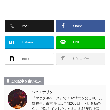
Post
Share
Hatena
LINE
note
URLコピー
この記事を書いた人
シュンナリタ
『マタタキベース』でDTM情報を発信中。長
野在住。東京時代は年間200日くらい各所の
ClubでDJしてました。かれこれ15年以上音