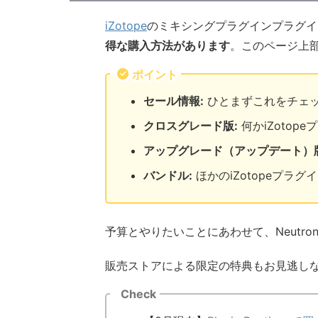
iZotope
のミキシングプラグインプラグイン
得な購入方法があります
。このページ上
ポイント
セール情報:
ひとまずこれをチェ
クロスグレード版:
何かiZoto
アップグレード（アップデート）版
バンドル:
ほかのiZotopeプラ
予算とやりたいことにあわせて、Neutron 5
販売ストアによる限定の特典もお見逃し
Check