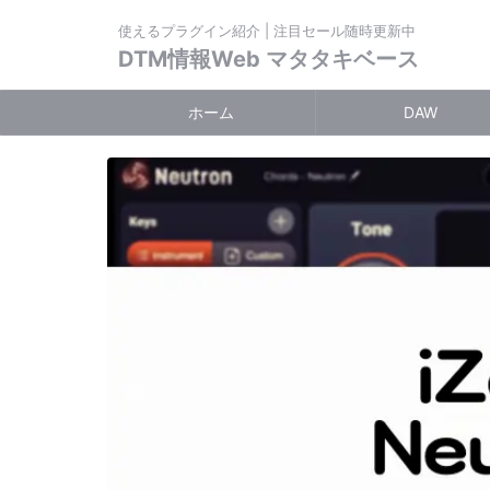
使えるプラグイン紹介 | 注目セール随時更新中
DTM情報Web マタタキベース
ホーム
DAW