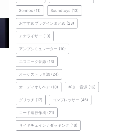
Sonnox
(11)
Soundtoys
(13)
おすすめプラグインまとめ
(23)
アナライザー
(13)
アンプシミュレーター
(10)
エスニック音源
(13)
オーケストラ音源
(24)
オーディオリペア
(10)
ギター音源
(16)
グリッチ
(17)
コンプレッサー
(46)
コード進行作成
(21)
サイドチェイン / ダッキング
(16)