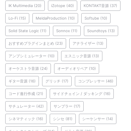
IK Multimedia
(20)
iZotope
(40)
KONTAKT音源
(37)
Lo-Fi
(15)
MeldaProduction
(10)
Softube
(10)
Solid State Logic
(11)
Sonnox
(11)
Soundtoys
(13)
おすすめプラグインまとめ
(23)
アナライザー
(13)
アンプシミュレーター
(10)
エスニック音源
(13)
オーケストラ音源
(24)
オーディオリペア
(10)
ギター音源
(16)
グリッチ
(17)
コンプレッサー
(46)
コード進行作成
(21)
サイドチェイン / ダッキング
(16)
サチュレーター
(42)
サンプラー
(17)
シネマティック
(16)
シンセ
(81)
シーケンサー
(14)