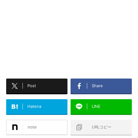
Post
Share
Hatena
LINE
note
URLコピー