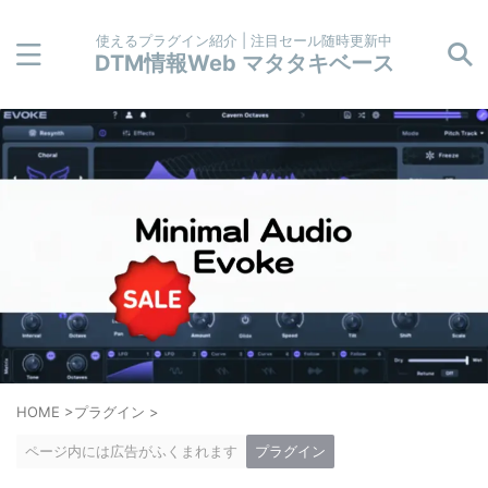
使えるプラグイン紹介 | 注目セール随時更新中
DTM情報Web マタタキベース
HOME
>
プラグイン
>
ページ内には広告がふくまれます
プラグイン