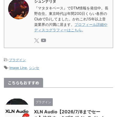
シュンナリタ
『マタタキベース』でDTM情報を発信中。長
野在住。東京時代は年間200日くらい各所の
ClubでDJしてました。かれこれ15年以上音
楽業界の片隅に居ます。
プロフィール詳細や
ディスコグラフィーはこちら
。
-
プラグイン
-
Image Line
,
シンセ
こちらもおすすめ
プラグイン
XLN Audio【2026/7/8までセー