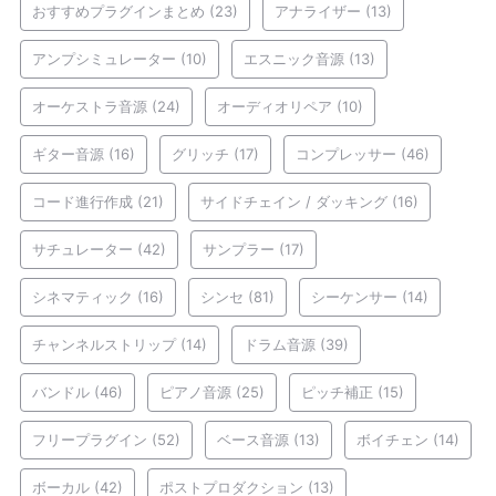
おすすめプラグインまとめ
(23)
アナライザー
(13)
アンプシミュレーター
(10)
エスニック音源
(13)
オーケストラ音源
(24)
オーディオリペア
(10)
ギター音源
(16)
グリッチ
(17)
コンプレッサー
(46)
コード進行作成
(21)
サイドチェイン / ダッキング
(16)
サチュレーター
(42)
サンプラー
(17)
シネマティック
(16)
シンセ
(81)
シーケンサー
(14)
チャンネルストリップ
(14)
ドラム音源
(39)
バンドル
(46)
ピアノ音源
(25)
ピッチ補正
(15)
フリープラグイン
(52)
ベース音源
(13)
ボイチェン
(14)
ボーカル
(42)
ポストプロダクション
(13)