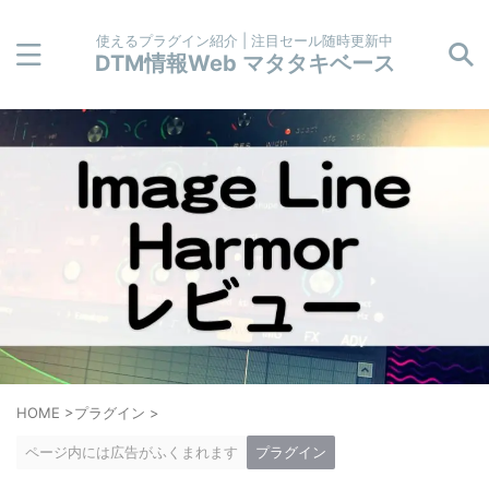
使えるプラグイン紹介 | 注目セール随時更新中
DTM情報Web マタタキベース
HOME
>
プラグイン
>
ページ内には広告がふくまれます
プラグイン