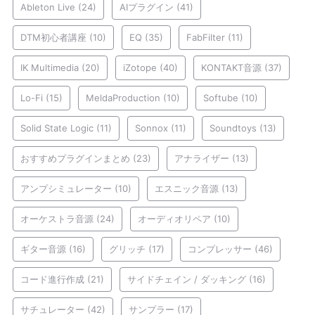
Ableton Live
(24)
AIプラグイン
(41)
DTM初心者講座
(10)
EQ
(35)
FabFilter
(11)
IK Multimedia
(20)
iZotope
(40)
KONTAKT音源
(37)
Lo-Fi
(15)
MeldaProduction
(10)
Softube
(10)
Solid State Logic
(11)
Sonnox
(11)
Soundtoys
(13)
おすすめプラグインまとめ
(23)
アナライザー
(13)
アンプシミュレーター
(10)
エスニック音源
(13)
オーケストラ音源
(24)
オーディオリペア
(10)
ギター音源
(16)
グリッチ
(17)
コンプレッサー
(46)
コード進行作成
(21)
サイドチェイン / ダッキング
(16)
サチュレーター
(42)
サンプラー
(17)