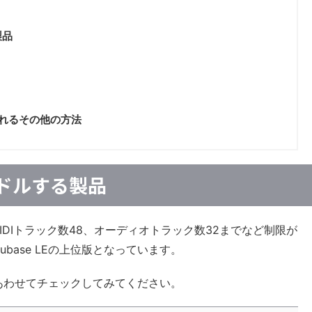
製品
入れるその他の方法
バンドルする製品
、MIDIトラック数48、オーディオトラック数32までなど制限が
base LEの上位版となっています。
あわせてチェックしてみてください。