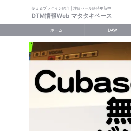
使えるプラグイン紹介 | 注目セール随時更新中
DTM情報Web マタタキベース
ホーム
DAW