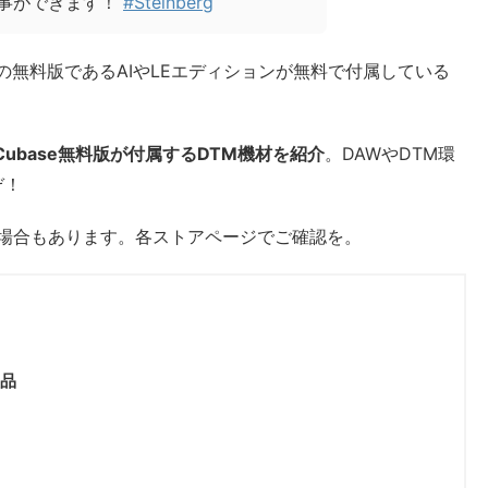
る事ができます！
#Steinberg
の無料版であるAIやLEエディションが無料で付属している
ubase無料版が付属するDTM機材を紹介
。DAWやDTM環
ぞ！
る場合もあります。各ストアページでご確認を。
製品