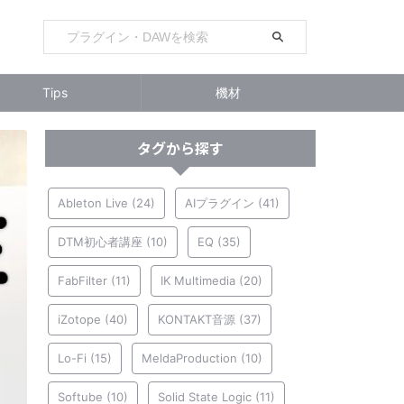
Tips
機材
タグから探す
Ableton Live
(24)
AIプラグイン
(41)
DTM初心者講座
(10)
EQ
(35)
FabFilter
(11)
IK Multimedia
(20)
iZotope
(40)
KONTAKT音源
(37)
Lo-Fi
(15)
MeldaProduction
(10)
Softube
(10)
Solid State Logic
(11)