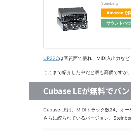
Steinberg
Amazonで
サウンドハウ
UR22C
は音質面で優れ、MIDI入出力な
ここまで紹介した中だと最も高価ですが
Cubase LEが無料で
Cubase LEは、MIDIトラック数2
さらに絞られているバージョン。Steinb