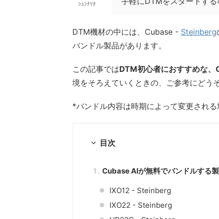
手軽にDTMをスタートす
ｼｭﾝﾅﾘﾀ
DTM機材の中には、Cubase -
Steinberg
バンドル製品があります。
この記事では
DTM初心者におすすめな、C
境をそろえていくときの、ご参考にどう
*バンドル内容は時期によって変更され
目次
Cubase AIが無料でバンドルする
IXO12 - Steinberg
IXO22 - Steinberg