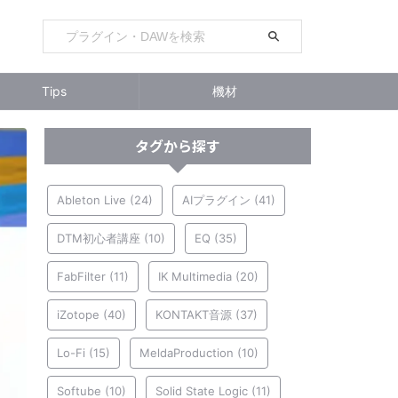
Tips
機材
タグから探す
Ableton Live
(24)
AIプラグイン
(41)
DTM初心者講座
(10)
EQ
(35)
FabFilter
(11)
IK Multimedia
(20)
iZotope
(40)
KONTAKT音源
(37)
Lo-Fi
(15)
MeldaProduction
(10)
Softube
(10)
Solid State Logic
(11)