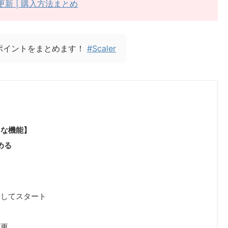
時更新 | 購入方法まとめ
ポイントをまとめます！
#Scaler
富な機能】
める
ト
ト
析してスタート
変更