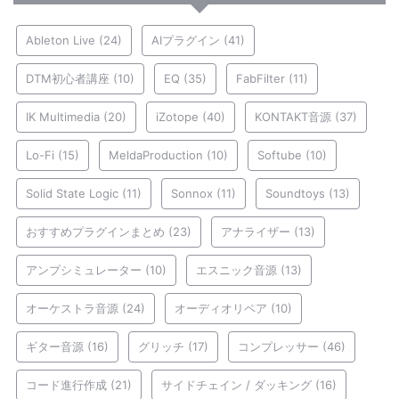
Ableton Live
(24)
AIプラグイン
(41)
DTM初心者講座
(10)
EQ
(35)
FabFilter
(11)
IK Multimedia
(20)
iZotope
(40)
KONTAKT音源
(37)
Lo-Fi
(15)
MeldaProduction
(10)
Softube
(10)
Solid State Logic
(11)
Sonnox
(11)
Soundtoys
(13)
おすすめプラグインまとめ
(23)
アナライザー
(13)
アンプシミュレーター
(10)
エスニック音源
(13)
オーケストラ音源
(24)
オーディオリペア
(10)
ギター音源
(16)
グリッチ
(17)
コンプレッサー
(46)
コード進行作成
(21)
サイドチェイン / ダッキング
(16)