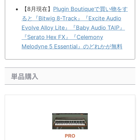
【8月現在】
Plugin Boutiqueで買い物をす
ると『Bitwig 8-Track』『Excite Audio
Evolve Alloy Lite』『Baby Audio TAIP』
『Serato Hex FX』『Celemony
Melodyne 5 Essential』のどれかが無料
単品購入