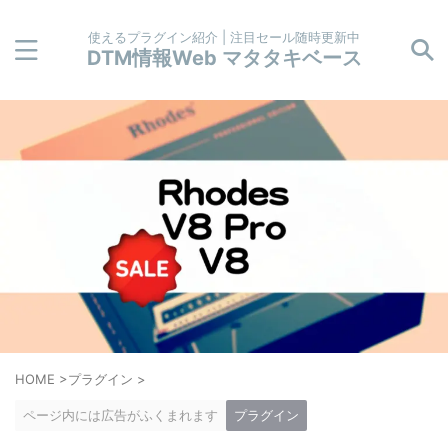
使えるプラグイン紹介 | 注目セール随時更新中
DTM情報Web マタタキベース
HOME
>
プラグイン
>
ページ内には広告がふくまれます
プラグイン