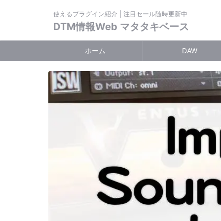
使えるプラグイン紹介 | 注目セール随時更新中
DTM情報Web マタタキベース
ホーム
DAW