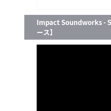
Impact Soundworks
ース】