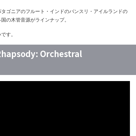
パタゴニアのフルート・インドのバンスリ・アイルランドの
各国の木管音源がラインナップ。
いです。
hapsody: Orchestral