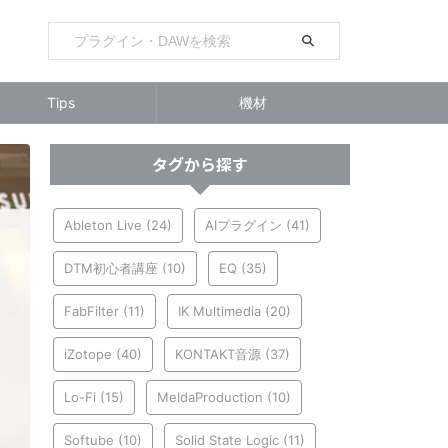
Tips
機材
タグから探す
Ableton Live
(24)
AIプラグイン
(41)
DTM初心者講座
(10)
EQ
(35)
FabFilter
(11)
IK Multimedia
(20)
iZotope
(40)
KONTAKT音源
(37)
Lo-Fi
(15)
MeldaProduction
(10)
Softube
(10)
Solid State Logic
(11)