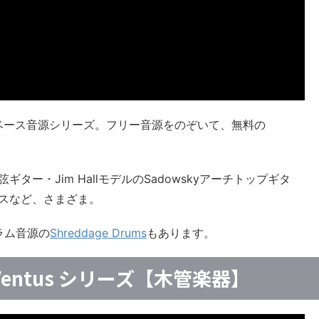
ベース音源シリーズ。フリー音源をのぞいて、無料の
ー・Jim HallモデルのSadowskyアーチトップギタ
ベースなど、さまざま。
ドラム音源の
Shreddage Drums
もあります。
 - Ventus シリーズ【木管楽器】