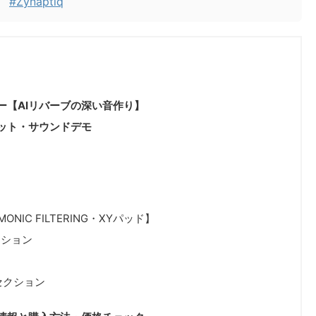
。
#Zynaptiq
をレビュー【AIリバーブの深い音作り】
プリセット・サウンドデモ
ONIC FILTERING・XYパッド】
セクション
ERセクション