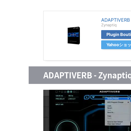
ADAPTIVERB
Zynaptiq
Plugin Bo
Yahooシ
ADAPTIVERB - Zy