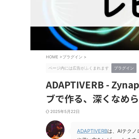
HOME
>
プラグイン
>
ページ内には広告がふくまれます
プラグイン
ADAPTIVERB - Zy
ブで作る、深くなめら
2025年5月22日
ADAPTIVERB
は、AIテク