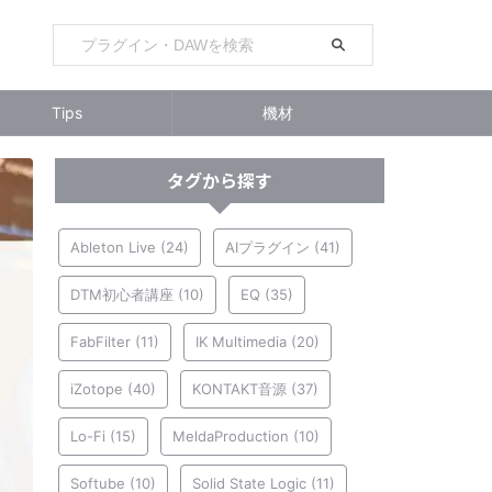
Tips
機材
タグから探す
Ableton Live
(24)
AIプラグイン
(41)
DTM初心者講座
(10)
EQ
(35)
FabFilter
(11)
IK Multimedia
(20)
iZotope
(40)
KONTAKT音源
(37)
Lo-Fi
(15)
MeldaProduction
(10)
Softube
(10)
Solid State Logic
(11)