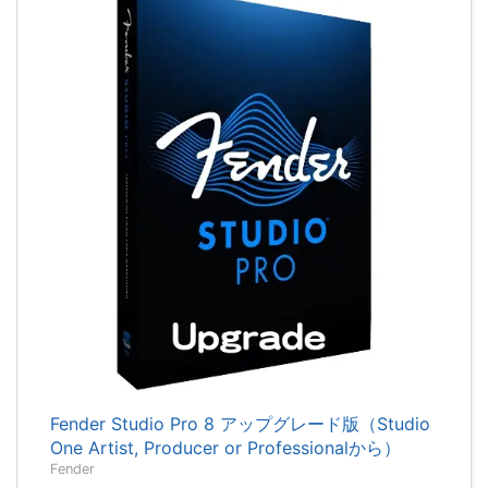
Fender Studio Pro 8 アップグレード版（Studio
One Artist, Producer or Professionalから）
Fender