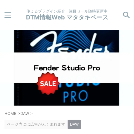
使えるプラグイン紹介 | 注目セール随時更新中
DTM情報Web マタタキベース
HOME
>
DAW
>
ページ内には広告がふくまれます
DAW