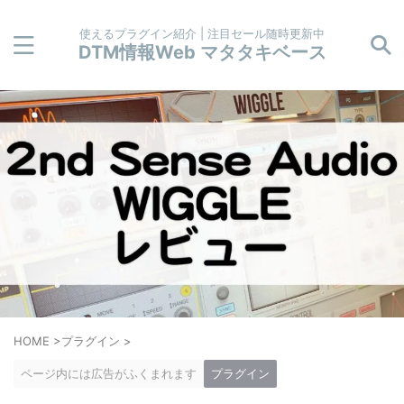
使えるプラグイン紹介 | 注目セール随時更新中
DTM情報Web マタタキベース
HOME
>
プラグイン
>
ページ内には広告がふくまれます
プラグイン