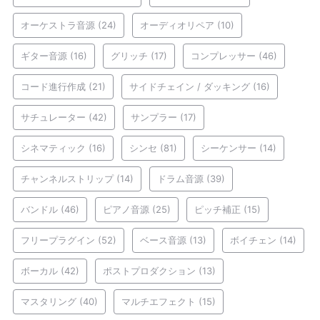
オーケストラ音源
(24)
オーディオリペア
(10)
ギター音源
(16)
グリッチ
(17)
コンプレッサー
(46)
コード進行作成
(21)
サイドチェイン / ダッキング
(16)
サチュレーター
(42)
サンプラー
(17)
シネマティック
(16)
シンセ
(81)
シーケンサー
(14)
チャンネルストリップ
(14)
ドラム音源
(39)
バンドル
(46)
ピアノ音源
(25)
ピッチ補正
(15)
フリープラグイン
(52)
ベース音源
(13)
ボイチェン
(14)
ボーカル
(42)
ポストプロダクション
(13)
マスタリング
(40)
マルチエフェクト
(15)