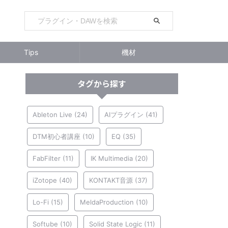
Tips
機材
タグから探す
Ableton Live
(24)
AIプラグイン
(41)
DTM初心者講座
(10)
EQ
(35)
FabFilter
(11)
IK Multimedia
(20)
iZotope
(40)
KONTAKT音源
(37)
Lo-Fi
(15)
MeldaProduction
(10)
Softube
(10)
Solid State Logic
(11)