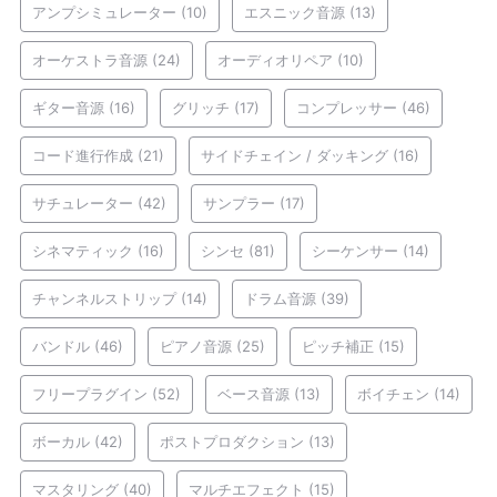
アンプシミュレーター
(10)
エスニック音源
(13)
オーケストラ音源
(24)
オーディオリペア
(10)
ギター音源
(16)
グリッチ
(17)
コンプレッサー
(46)
コード進行作成
(21)
サイドチェイン / ダッキング
(16)
サチュレーター
(42)
サンプラー
(17)
シネマティック
(16)
シンセ
(81)
シーケンサー
(14)
チャンネルストリップ
(14)
ドラム音源
(39)
バンドル
(46)
ピアノ音源
(25)
ピッチ補正
(15)
フリープラグイン
(52)
ベース音源
(13)
ボイチェン
(14)
ボーカル
(42)
ポストプロダクション
(13)
マスタリング
(40)
マルチエフェクト
(15)