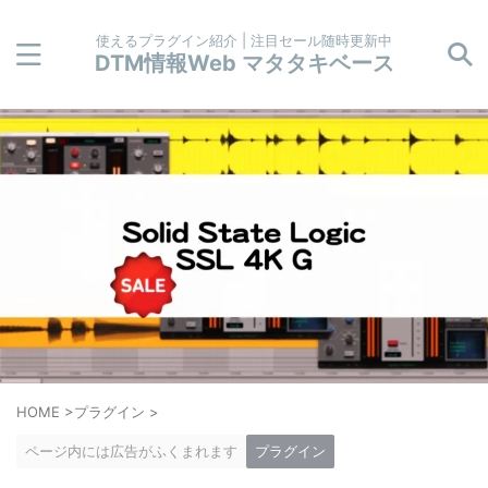
使えるプラグイン紹介 | 注目セール随時更新中
DTM情報Web マタタキベース
HOME
>
プラグイン
>
ページ内には広告がふくまれます
プラグイン