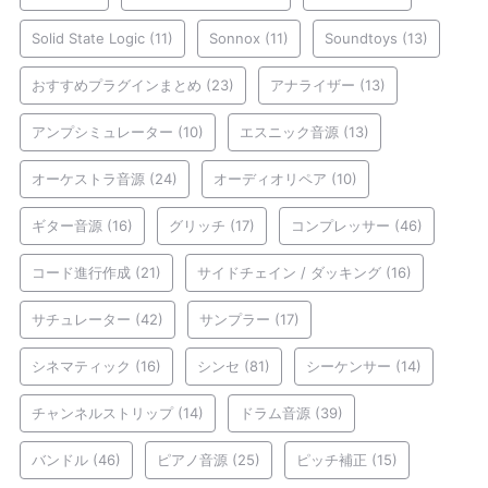
Solid State Logic
(11)
Sonnox
(11)
Soundtoys
(13)
おすすめプラグインまとめ
(23)
アナライザー
(13)
アンプシミュレーター
(10)
エスニック音源
(13)
オーケストラ音源
(24)
オーディオリペア
(10)
ギター音源
(16)
グリッチ
(17)
コンプレッサー
(46)
コード進行作成
(21)
サイドチェイン / ダッキング
(16)
サチュレーター
(42)
サンプラー
(17)
シネマティック
(16)
シンセ
(81)
シーケンサー
(14)
チャンネルストリップ
(14)
ドラム音源
(39)
バンドル
(46)
ピアノ音源
(25)
ピッチ補正
(15)