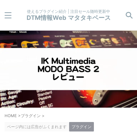
使えるプラグイン紹介 | 注目セール随時更新中
DTM情報Web マタタキベース
HOME
>
プラグイン
>
ページ内には広告がふくまれます
プラグイン