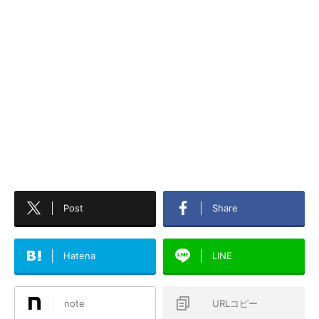
Post
Share
Hatena
LINE
note
URLコピー