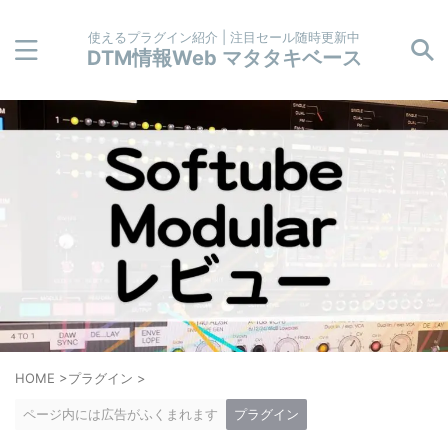
使えるプラグイン紹介 | 注目セール随時更新中
DTM情報Web マタタキベース
HOME
>
プラグイン
>
ページ内には広告がふくまれます
プラグイン