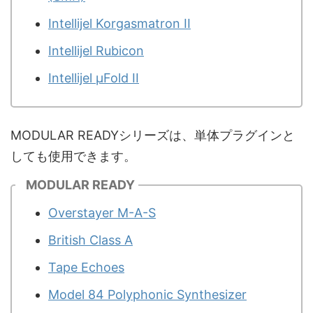
Intellijel Korgasmatron II
Intellijel Rubicon
Intellijel µFold II
MODULAR READYシリーズは、単体プラグインと
しても使用できます。
MODULAR READY
Overstayer M-A-S
British Class A
Tape Echoes
Model 84 Polyphonic Synthesizer