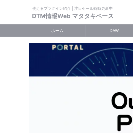
使えるプラグイン紹介 | 注目セール随時更新中
DTM情報Web マタタキベース
ホーム
DAW