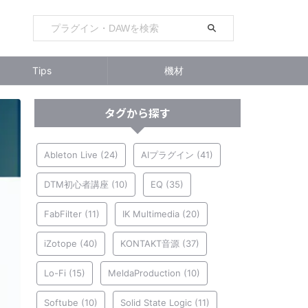
Tips
機材
タグから探す
Ableton Live
(24)
AIプラグイン
(41)
DTM初心者講座
(10)
EQ
(35)
FabFilter
(11)
IK Multimedia
(20)
iZotope
(40)
KONTAKT音源
(37)
Lo-Fi
(15)
MeldaProduction
(10)
Softube
(10)
Solid State Logic
(11)