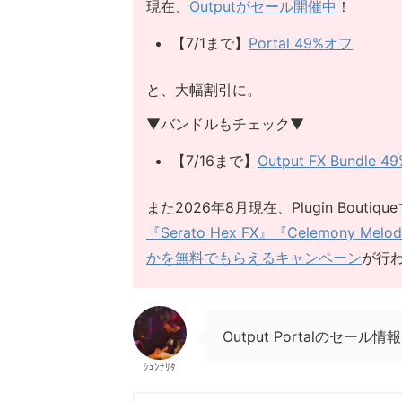
現在、
Outputがセール開催中
！
【7/1まで】
Portal 49%オフ
と、大幅割引に。
▼バンドルもチェック▼
【7/16まで】
Output FX Bundle 
また2026年8月現在、Plugin Bou
『Serato Hex FX』『Celemony M
かを無料でもらえるキャンペーン
が行
Output Portalのセー
ｼｭﾝﾅﾘﾀ