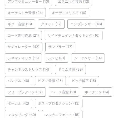
アンプシミュレーター
(10)
エスニック音源
(13)
オーケストラ音源
(24)
オーディオリペア
(10)
ギター音源
(16)
グリッチ
(17)
コンプレッサー
(46)
コード進行作成
(21)
サイドチェイン / ダッキング
(16)
サチュレーター
(42)
サンプラー
(17)
シネマティック
(16)
シンセ
(81)
シーケンサー
(14)
チャンネルストリップ
(14)
ドラム音源
(39)
バンドル
(46)
ピアノ音源
(25)
ピッチ補正
(15)
フリープラグイン
(52)
ベース音源
(13)
ボイチェン
(14)
ボーカル
(42)
ポストプロダクション
(13)
マスタリング
(40)
マルチエフェクト
(15)