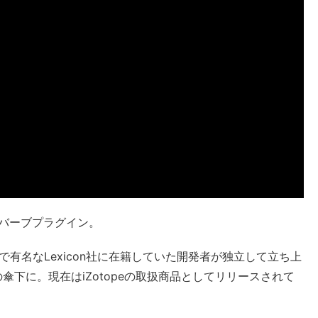
バーブプラグイン。
リバーブで有名なLexicon社に在籍していた開発者が独立して立ち上
eの傘下に。現在はiZotopeの取扱商品としてリリースされて