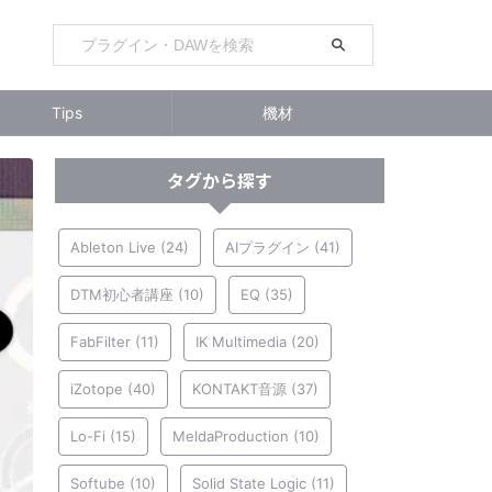
Tips
機材
タグから探す
Ableton Live
(24)
AIプラグイン
(41)
DTM初心者講座
(10)
EQ
(35)
FabFilter
(11)
IK Multimedia
(20)
iZotope
(40)
KONTAKT音源
(37)
Lo-Fi
(15)
MeldaProduction
(10)
Softube
(10)
Solid State Logic
(11)