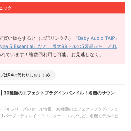
ェック
tiqueで買い物をすると（上記リンク先）
『Baby Audio TAIP』
elodyne 5 Essential』など、最大99ドルの5製品から、どれ
われています！複数回利用も可能。お見逃しなく。
系リバーブはR4の代わりにおすすめ
ection 4 | 30種類のエフェクトプラグインバンドル！名機のサウン
ction 4 バンドルシリーズのセール情報。30種類のエフェクトプラグインま
リバーブ・ディレイ・フィルター・コンプなど、名機モデルのビ