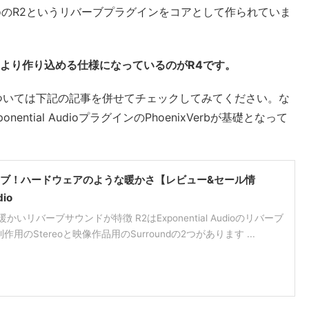
 AudioのR2というリバーブプラグインをコアとして作られていま
、より作り込める仕様になっているのがR4です。
ついては下記の記事を併せてチェックしてみてください。な
ntial AudioプラグインのPhoenixVerbが基礎となって
バーブ！ハードウェアのような暖かさ【レビュー&セール情
dio
かいリバーブサウンドが特徴 R2はExponential Audioのリバーブ
用のStereoと映像作品用のSurroundの2つがあります ...