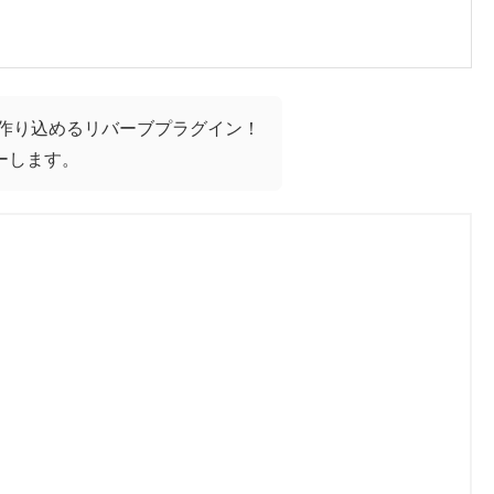
を作り込めるリバーブプラグイン！
ーします。
】