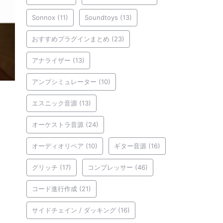
Sonnox
(11)
Soundtoys
(13)
おすすめプラグインまとめ
(23)
アナライザー
(13)
アンプシミュレーター
(10)
エスニック音源
(13)
オーケストラ音源
(24)
オーディオリペア
(10)
ギター音源
(16)
グリッチ
(17)
コンプレッサー
(46)
コード進行作成
(21)
サイドチェイン / ダッキング
(16)