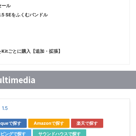
去セール
M 1.5 SEをふくむバンドル
音源をKitごとに購入【追加・拡張】
ultimedia
1.5
utiqueで探す
Amazonで探す
楽天で探す
ョッピングで探す
サウンドハウスで探す