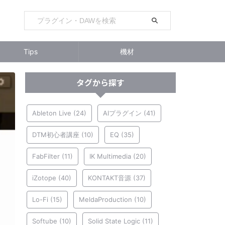
Tips
機材
タグから探す
Ableton Live
(24)
AIプラグイン
(41)
DTM初心者講座
(10)
EQ
(35)
FabFilter
(11)
IK Multimedia
(20)
iZotope
(40)
KONTAKT音源
(37)
Lo-Fi
(15)
MeldaProduction
(10)
Softube
(10)
Solid State Logic
(11)