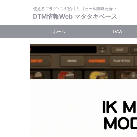
使えるプラグイン紹介 | 注目セール随時更新中
DTM情報Web マタタキベース
ホーム
DAW