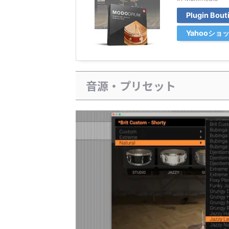
Plugin Bo
Yahooシ
音源・プリセット