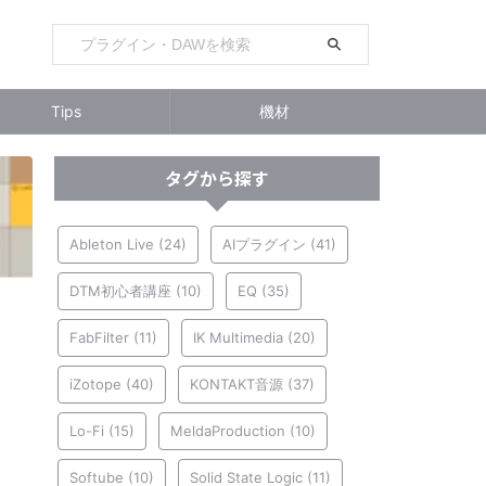
Tips
機材
タグから探す
Ableton Live
(24)
AIプラグイン
(41)
DTM初心者講座
(10)
EQ
(35)
FabFilter
(11)
IK Multimedia
(20)
iZotope
(40)
KONTAKT音源
(37)
Lo-Fi
(15)
MeldaProduction
(10)
Softube
(10)
Solid State Logic
(11)