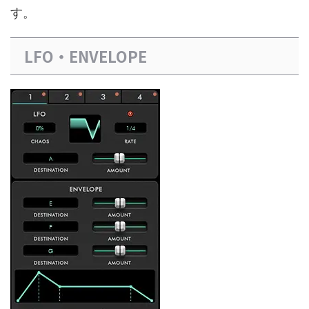
す。
LFO・ENVELOPE