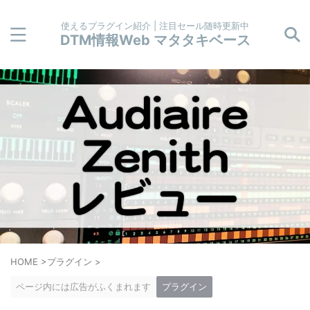
使えるプラグイン紹介 | 注目セール随時更新中
DTM情報Web マタタキベース
HOME
>
プラグイン
>
ページ内には広告がふくまれます
プラグイン