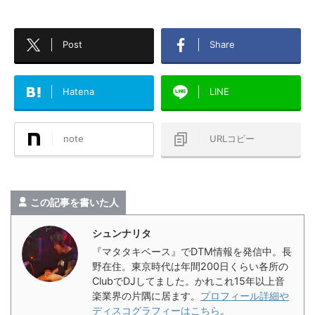
Post
Share
Hatena
LINE
note
URLコピー
この記事を書いた人
シュンナリタ
『マタタキベース』でDTM情報を発信中。長
野在住。東京時代は年間200日くらい各所の
ClubでDJしてました。かれこれ15年以上音
楽業界の片隅に居ます。
プロフィール詳細や
ディスコグラフィーはこちら
。