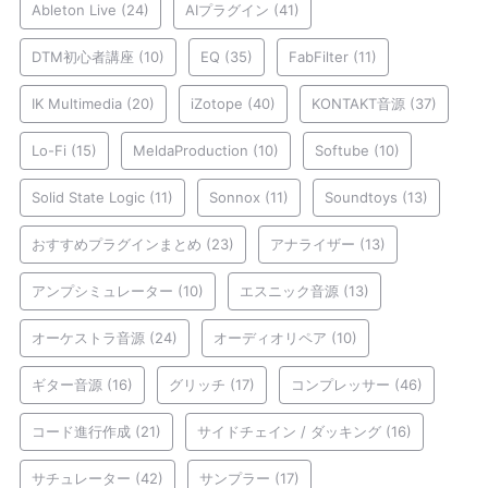
Ableton Live
(24)
AIプラグイン
(41)
DTM初心者講座
(10)
EQ
(35)
FabFilter
(11)
IK Multimedia
(20)
iZotope
(40)
KONTAKT音源
(37)
Lo-Fi
(15)
MeldaProduction
(10)
Softube
(10)
Solid State Logic
(11)
Sonnox
(11)
Soundtoys
(13)
おすすめプラグインまとめ
(23)
アナライザー
(13)
アンプシミュレーター
(10)
エスニック音源
(13)
オーケストラ音源
(24)
オーディオリペア
(10)
ギター音源
(16)
グリッチ
(17)
コンプレッサー
(46)
コード進行作成
(21)
サイドチェイン / ダッキング
(16)
サチュレーター
(42)
サンプラー
(17)