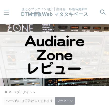
使えるプラグイン紹介 | 注目セール随時更新中
DTM情報Web マタタキベース
HOME
>
プラグイン
>
ページ内には広告がふくまれます
プラグイン