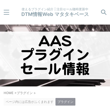
使えるプラグイン紹介 | 注目セール随時更新中
DTM情報Web マタタキベース
HOME
>
プラグイン
>
ページ内には広告がふくまれます
プラグイン