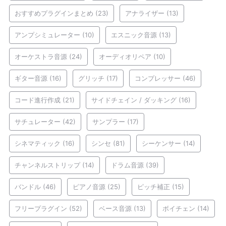
おすすめプラグインまとめ
(23)
アナライザー
(13)
アンプシミュレーター
(10)
エスニック音源
(13)
オーケストラ音源
(24)
オーディオリペア
(10)
ギター音源
(16)
グリッチ
(17)
コンプレッサー
(46)
コード進行作成
(21)
サイドチェイン / ダッキング
(16)
サチュレーター
(42)
サンプラー
(17)
シネマティック
(16)
シンセ
(81)
シーケンサー
(14)
チャンネルストリップ
(14)
ドラム音源
(39)
バンドル
(46)
ピアノ音源
(25)
ピッチ補正
(15)
フリープラグイン
(52)
ベース音源
(13)
ボイチェン
(14)