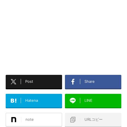
Post
Share
Hatena
LINE
note
URLコピー