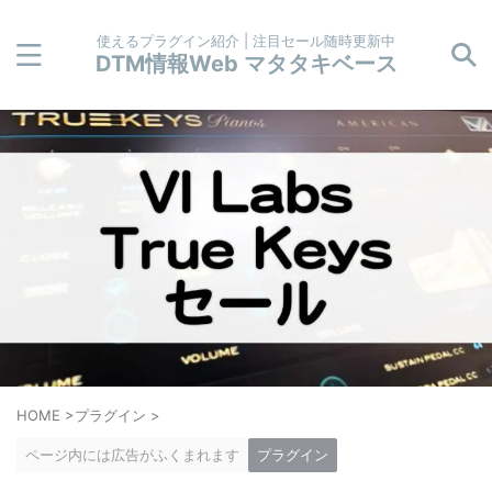
使えるプラグイン紹介 | 注目セール随時更新中
DTM情報Web マタタキベース
HOME
>
プラグイン
>
ページ内には広告がふくまれます
プラグイン