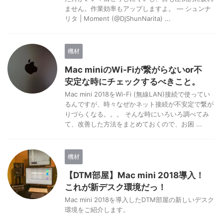
ません。作業効率もアップしますよ。 — シュンナ
リタ | Moment (@DjShunNarita) ...
機材
Mac miniのWi-Fiが繋がらないor不
安定な時にチェックするべきこと。
Mac mini 2018をWi-Fi (無線LAN)接続で使ってい
るんですが、時々なぜかネット接続が不安定で繋が
りづらくなる。。。 そんな時にいろいろ調べてみ
て、改善した方法をまとめておくので、お困 ...
機材
【DTM部屋】Mac mini 2018導入！
これが新デスク環境だっ！
Mac mini 2018を導入したDTM部屋の新しいデスク
環境をご紹介します。