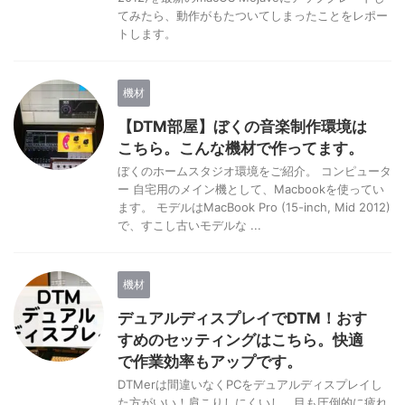
てみたら、動作がもたついてしまったことをレポー
トします。
機材
【DTM部屋】ぼくの音楽制作環境は
こちら。こんな機材で作ってます。
ぼくのホームスタジオ環境をご紹介。 コンピュータ
ー 自宅用のメイン機として、Macbookを使ってい
ます。 モデルはMacBook Pro (15-inch, Mid 2012)
で、すこし古いモデルな ...
機材
デュアルディスプレイでDTM！おす
すめのセッティングはこちら。快適
で作業効率もアップです。
DTMerは間違いなくPCをデュアルディスプレイし
た方がいい！肩こりしにくいし、目も圧倒的に疲れ