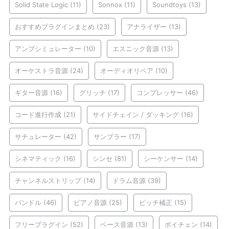
Solid State Logic
(11)
Sonnox
(11)
Soundtoys
(13)
おすすめプラグインまとめ
(23)
アナライザー
(13)
アンプシミュレーター
(10)
エスニック音源
(13)
オーケストラ音源
(24)
オーディオリペア
(10)
ギター音源
(16)
グリッチ
(17)
コンプレッサー
(46)
コード進行作成
(21)
サイドチェイン / ダッキング
(16)
サチュレーター
(42)
サンプラー
(17)
シネマティック
(16)
シンセ
(81)
シーケンサー
(14)
チャンネルストリップ
(14)
ドラム音源
(39)
バンドル
(46)
ピアノ音源
(25)
ピッチ補正
(15)
フリープラグイン
(52)
ベース音源
(13)
ボイチェン
(14)