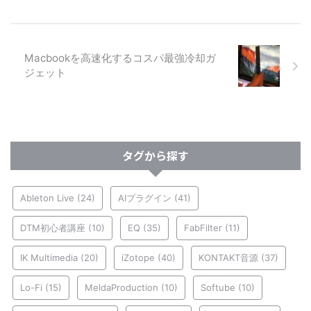
Macbookを高速化するコスパ最強冷却ガ
ジェット
タグから探す
Ableton Live
(24)
AIプラグイン
(41)
DTM初心者講座
(10)
EQ
(35)
FabFilter
(11)
IK Multimedia
(20)
iZotope
(40)
KONTAKT音源
(37)
Lo-Fi
(15)
MeldaProduction
(10)
Softube
(10)