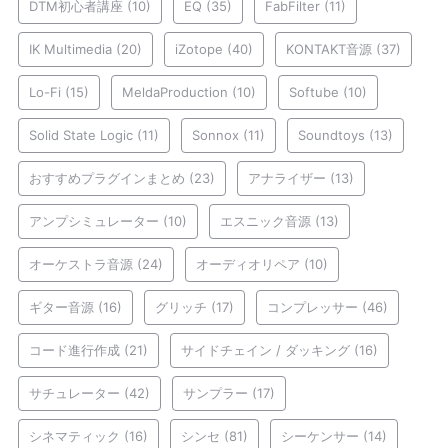
DTM初心者講座
(10)
EQ
(35)
FabFilter
(11)
IK Multimedia
(20)
iZotope
(40)
KONTAKT音源
(37)
Lo-Fi
(15)
MeldaProduction
(10)
Softube
(10)
Solid State Logic
(11)
Sonnox
(11)
Soundtoys
(13)
おすすめプラグインまとめ
(23)
アナライザー
(13)
アンプシミュレーター
(10)
エスニック音源
(13)
オーケストラ音源
(24)
オーディオリペア
(10)
ギター音源
(16)
グリッチ
(17)
コンプレッサー
(46)
コード進行作成
(21)
サイドチェイン / ダッキング
(16)
サチュレーター
(42)
サンプラー
(17)
シネマティック
(16)
シンセ
(81)
シーケンサー
(14)