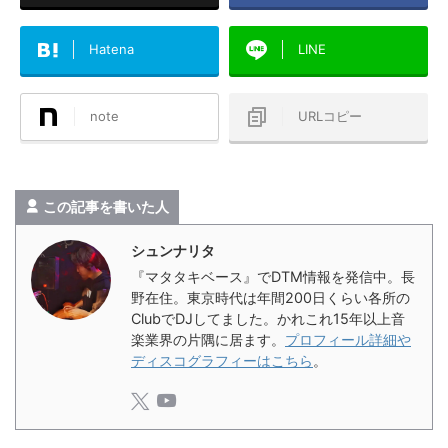
Hatena
LINE
note
URLコピー
この記事を書いた人
シュンナリタ
『マタタキベース』でDTM情報を発信中。長
野在住。東京時代は年間200日くらい各所の
ClubでDJしてました。かれこれ15年以上音
楽業界の片隅に居ます。
プロフィール詳細や
ディスコグラフィーはこちら
。