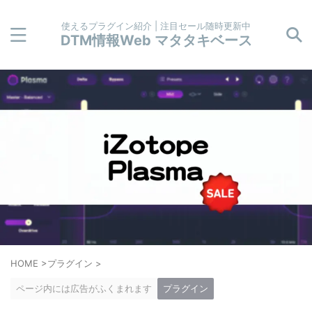
使えるプラグイン紹介 | 注目セール随時更新中
DTM情報Web マタタキベース
HOME
>
プラグイン
>
ページ内には広告がふくまれます
プラグイン