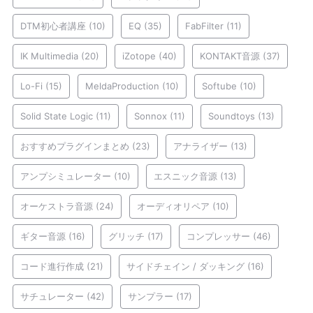
DTM初心者講座
(10)
EQ
(35)
FabFilter
(11)
IK Multimedia
(20)
iZotope
(40)
KONTAKT音源
(37)
Lo-Fi
(15)
MeldaProduction
(10)
Softube
(10)
Solid State Logic
(11)
Sonnox
(11)
Soundtoys
(13)
おすすめプラグインまとめ
(23)
アナライザー
(13)
アンプシミュレーター
(10)
エスニック音源
(13)
オーケストラ音源
(24)
オーディオリペア
(10)
ギター音源
(16)
グリッチ
(17)
コンプレッサー
(46)
コード進行作成
(21)
サイドチェイン / ダッキング
(16)
サチュレーター
(42)
サンプラー
(17)