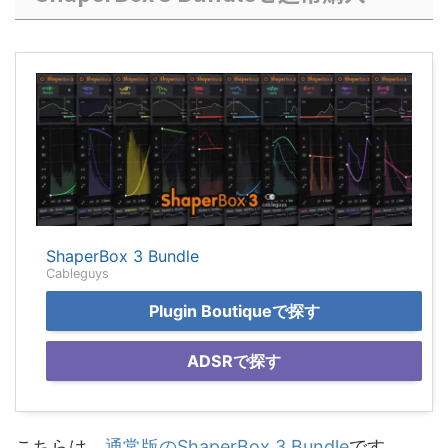
ShaperBox 3 Bundle
Cableguys
Plugin Boutiqueで探す
ADSRで探す
こちらは、
通常版のShaperBox 3 Bundle
です。