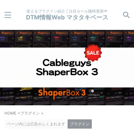
使えるプラグイン紹介 | 注目セール随時更新中
DTM情報Web マタタキベース
HOME
>
プラグイン
>
ページ内には広告がふくまれます
プラグイン