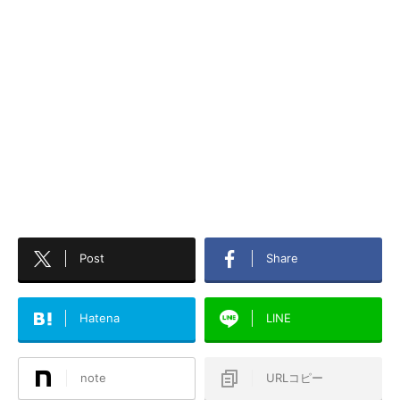
Post
Share
Hatena
LINE
note
URLコピー