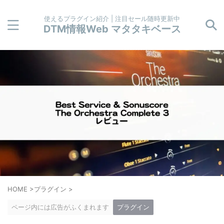
使えるプラグイン紹介 | 注目セール随時更新中
DTM情報Web マタタキベース
HOME
>
プラグイン
>
ページ内には広告がふくまれます
プラグイン