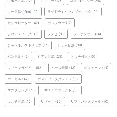
ギター音源
(16)
グリッチ
(17)
コンプレッサー
(46)
コード進行作成
(21)
サイドチェイン / ダッキング
(16)
サチュレーター
(42)
サンプラー
(17)
シネマティック
(16)
シンセ
(81)
シーケンサー
(14)
チャンネルストリップ
(14)
ドラム音源
(39)
バンドル
(46)
ピアノ音源
(25)
ピッチ補正
(15)
フリープラグイン
(52)
ベース音源
(13)
ボイチェン
(14)
ボーカル
(42)
ポストプロダクション
(13)
マスタリング
(40)
マルチエフェクト
(15)
マルチ音源
(12)
リバーブ
(35)
リファレンスツール
(10)