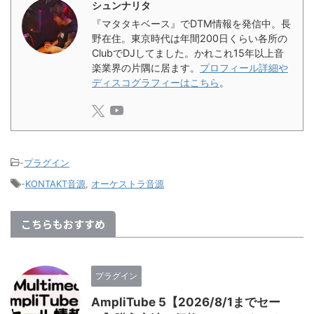
シュンナリタ
『マタタキベース』でDTM情報を発信中。長
野在住。東京時代は年間200日くらい各所の
ClubでDJしてました。かれこれ15年以上音
楽業界の片隅に居ます。
プロフィール詳細や
ディスコグラフィーはこちら
。
-
プラグイン
-
KONTAKT音源
,
オーケストラ音源
こちらもおすすめ
プラグイン
AmpliTube 5【2026/8/1までセー