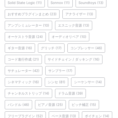
Solid State Logic
(11)
Sonnox
(11)
Soundtoys
(13)
おすすめプラグインまとめ
(23)
アナライザー
(13)
アンプシミュレーター
(10)
エスニック音源
(13)
オーケストラ音源
(24)
オーディオリペア
(10)
ギター音源
(16)
グリッチ
(17)
コンプレッサー
(46)
コード進行作成
(21)
サイドチェイン / ダッキング
(16)
サチュレーター
(42)
サンプラー
(17)
シネマティック
(16)
シンセ
(81)
シーケンサー
(14)
チャンネルストリップ
(14)
ドラム音源
(39)
バンドル
(46)
ピアノ音源
(25)
ピッチ補正
(15)
フリープラグイン
(52)
ベース音源
(13)
ボイチェン
(14)