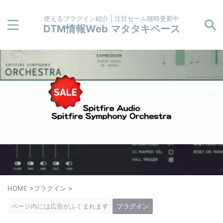
使えるプラグイン紹介 | 注目セール随時更新中
DTM情報Web マタタキベース
HOME
>
プラグイン
>
ページ内には広告がふくまれます
プラグイン