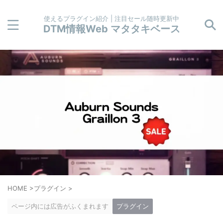
使えるプラグイン紹介 | 注目セール随時更新中
DTM情報Web マタタキベース
HOME
>
プラグイン
>
ページ内には広告がふくまれます
プラグイン