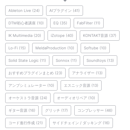
Ableton Live
(24)
AIプラグイン
(41)
DTM初心者講座
(10)
EQ
(35)
FabFilter
(11)
IK Multimedia
(20)
iZotope
(40)
KONTAKT音源
(37)
Lo-Fi
(15)
MeldaProduction
(10)
Softube
(10)
Solid State Logic
(11)
Sonnox
(11)
Soundtoys
(13)
おすすめプラグインまとめ
(23)
アナライザー
(13)
アンプシミュレーター
(10)
エスニック音源
(13)
オーケストラ音源
(24)
オーディオリペア
(10)
ギター音源
(16)
グリッチ
(17)
コンプレッサー
(46)
コード進行作成
(21)
サイドチェイン / ダッキング
(16)