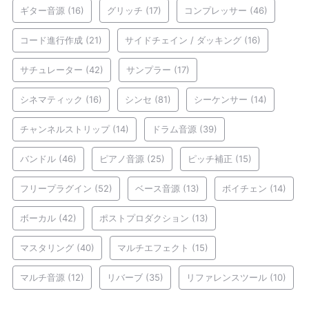
ギター音源
(16)
グリッチ
(17)
コンプレッサー
(46)
コード進行作成
(21)
サイドチェイン / ダッキング
(16)
サチュレーター
(42)
サンプラー
(17)
シネマティック
(16)
シンセ
(81)
シーケンサー
(14)
チャンネルストリップ
(14)
ドラム音源
(39)
バンドル
(46)
ピアノ音源
(25)
ピッチ補正
(15)
フリープラグイン
(52)
ベース音源
(13)
ボイチェン
(14)
ボーカル
(42)
ポストプロダクション
(13)
マスタリング
(40)
マルチエフェクト
(15)
マルチ音源
(12)
リバーブ
(35)
リファレンスツール
(10)