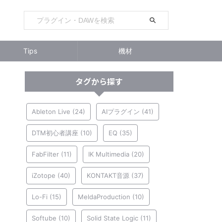
Tips
機材
タグから探す
Ableton Live
(24)
AIプラグイン
(41)
DTM初心者講座
(10)
EQ
(35)
FabFilter
(11)
IK Multimedia
(20)
iZotope
(40)
KONTAKT音源
(37)
Lo-Fi
(15)
MeldaProduction
(10)
Softube
(10)
Solid State Logic
(11)