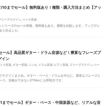
026/7/10までセール】無料版あり！種類・購入方法まとめ【アッ
フリープラグイン
,
ベース音源
ultimedia シリーズのセール情報。無料版もあり。種類を比較します。アップグレ
まとめました。
7までセール】高品質ギター・ドラム音源など！豊富なフレーズプ
グイン
トラ音源
,
ギター音源
,
シンセ
,
ドラム音源
,
ピアノ音源
,
フリープラグイン
,
ベー
めプラグインまとめ。ギター・ベース・ドラムを中心に、豊富なフレーズと
ース。演奏ができないDTMerにも即戦力です。
026/9/1までセール】ギター・ベース・中国楽器など、リアルな音