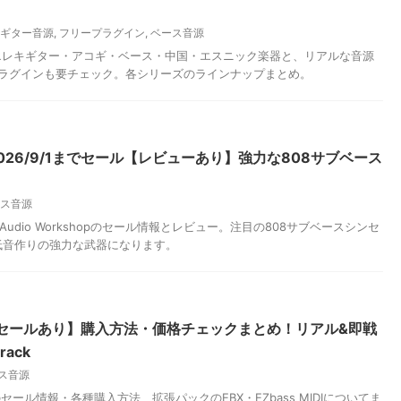
】
ギター音源
,
フリープラグイン
,
ベース音源
情報。エレキギター・アコギ・ベース・中国・エスニック楽器と、リアルな音源
ラグインも要チェック。各シリーズのラインナップまとめ。
L | 2026/9/1までセール【レビューあり】強力な808サブベース
ス音源
uture Audio Workshopのセール情報とレビュー。注目の808サブベースシンセ
低音作りの強力な武器になります。
/1までセールあり】購入方法・価格チェックまとめ！リアル&即戦
rack
ス音源
シリーズのセール情報・各種購入方法、拡張パックのEBX・EZbass MIDIについてま