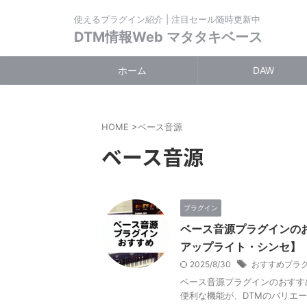
使えるプラグイン紹介 | 注目セール随時更新中
DTM情報Web マタタキベース
ホーム
DAW
HOME
>
ベース音源
ベース音源
プラグイン
ベース音源プラグインの
アップライト・シンセ】
2025/8/30
おすすめプラ
ベース音源プラグインのおすす
便利な機能が、DTMのバリエ