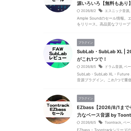
源いろいろ【無料もあり
2026/8/2
エスニック音源
,
Ample Soundのセール
をリリース。高品質なフリープ
プラグイン
SubLab・SubLab X
がこれ1つで！
2026/8/5
ドラム音源
,
ベー
SubLab・SubLab XL - F
音源プラグイン。これ1つで重
プラグイン
EZbass【2026/8
力なベース音源 by Toont
2026/6/5
Toontrack
,
ベー
EZbass - Toontrack