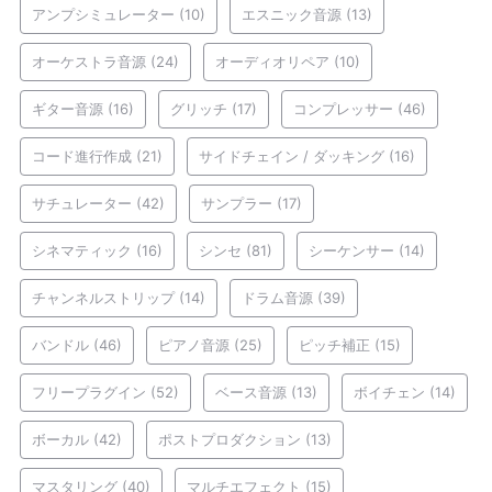
アンプシミュレーター
(10)
エスニック音源
(13)
オーケストラ音源
(24)
オーディオリペア
(10)
ギター音源
(16)
グリッチ
(17)
コンプレッサー
(46)
コード進行作成
(21)
サイドチェイン / ダッキング
(16)
サチュレーター
(42)
サンプラー
(17)
シネマティック
(16)
シンセ
(81)
シーケンサー
(14)
チャンネルストリップ
(14)
ドラム音源
(39)
バンドル
(46)
ピアノ音源
(25)
ピッチ補正
(15)
フリープラグイン
(52)
ベース音源
(13)
ボイチェン
(14)
ボーカル
(42)
ポストプロダクション
(13)
マスタリング
(40)
マルチエフェクト
(15)