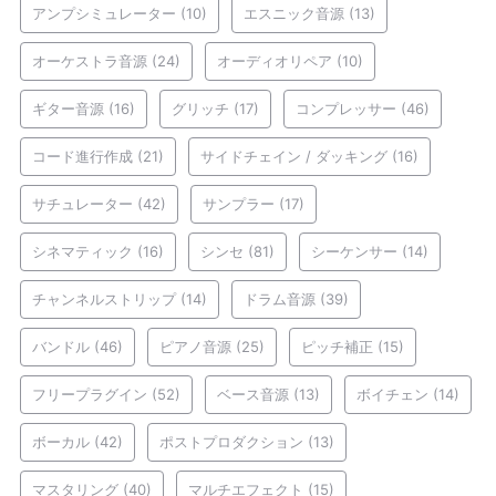
アンプシミュレーター
(10)
エスニック音源
(13)
オーケストラ音源
(24)
オーディオリペア
(10)
ギター音源
(16)
グリッチ
(17)
コンプレッサー
(46)
コード進行作成
(21)
サイドチェイン / ダッキング
(16)
サチュレーター
(42)
サンプラー
(17)
シネマティック
(16)
シンセ
(81)
シーケンサー
(14)
チャンネルストリップ
(14)
ドラム音源
(39)
バンドル
(46)
ピアノ音源
(25)
ピッチ補正
(15)
フリープラグイン
(52)
ベース音源
(13)
ボイチェン
(14)
ボーカル
(42)
ポストプロダクション
(13)
マスタリング
(40)
マルチエフェクト
(15)