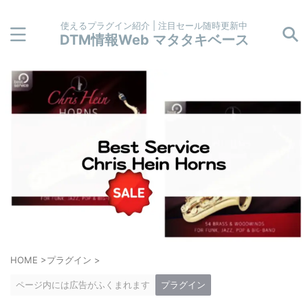
使えるプラグイン紹介 | 注目セール随時更新中
DTM情報Web マタタキベース
HOME
>
プラグイン
>
ページ内には広告がふくまれます
プラグイン