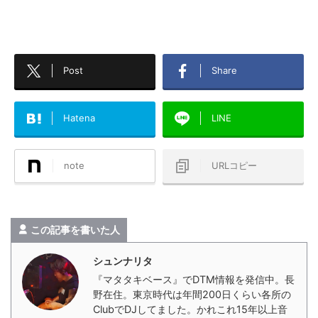
Post
Share
Hatena
LINE
note
URLコピー
この記事を書いた人
シュンナリタ
『マタタキベース』でDTM情報を発信中。長
野在住。東京時代は年間200日くらい各所の
ClubでDJしてました。かれこれ15年以上音